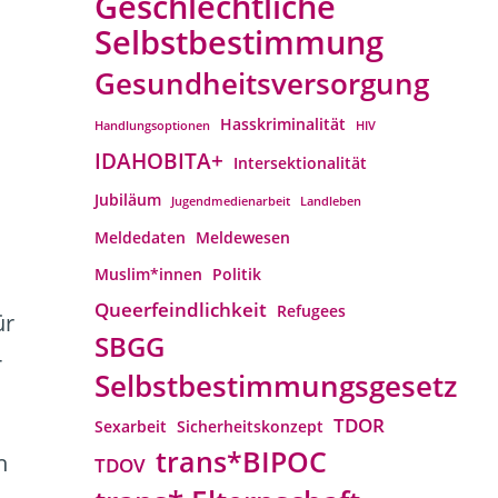
Geschlechtliche
Selbstbestimmung
Gesundheitsversorgung
Hasskriminalität
Handlungsoptionen
HIV
IDAHOBITA+
Intersektionalität
Jubiläum
Jugendmedienarbeit
Landleben
Meldedaten
Meldewesen
Muslim*innen
Politik
Queerfeindlichkeit
Refugees
ür
SBGG
-
Selbstbestimmungsgesetz
TDOR
Sexarbeit
Sicherheitskonzept
trans*BIPOC
h
TDOV