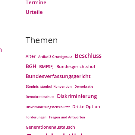
Termine
Urteile
Themen
n
Beschluss
Alter
Artikel 3 Grundgesetz
BGH
BMFSFJ
Bundesgerichtshof
Bundesverfassungs­gericht
Bündnis Istanbul-Konvention
Demokratie
Diskriminierung
Demokratieschutz
Dritte Option
Diskriminierungssensibilität
Forderungen
Fragen und Antworten
Generationenaustausch