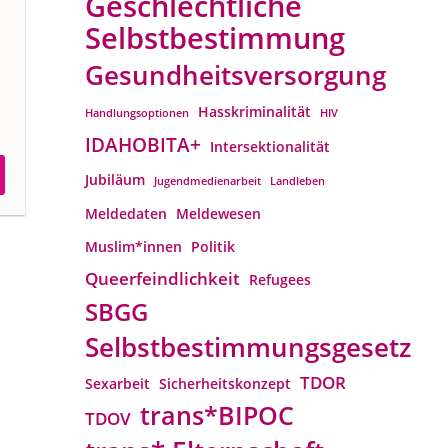
Geschlechtliche
Selbstbestimmung
Gesundheitsversorgung
Hasskriminalität
Handlungsoptionen
HIV
IDAHOBITA+
Intersektionalität
Jubiläum
Jugendmedienarbeit
Landleben
Meldedaten
Meldewesen
Muslim*innen
Politik
Queerfeindlichkeit
Refugees
SBGG
Selbstbestimmungsgesetz
TDOR
Sexarbeit
Sicherheitskonzept
trans*BIPOC
TDOV