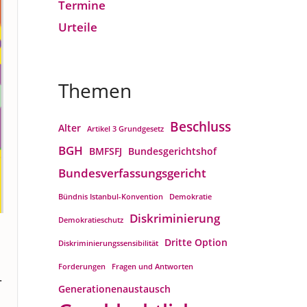
Termine
Urteile
Themen
Beschluss
Alter
Artikel 3 Grundgesetz
BGH
BMFSFJ
Bundesgerichtshof
Bundesverfassungs­gericht
Bündnis Istanbul-Konvention
Demokratie
Diskriminierung
Demokratieschutz
Dritte Option
Diskriminierungssensibilität
g
Forderungen
Fragen und Antworten
–
Generationenaustausch