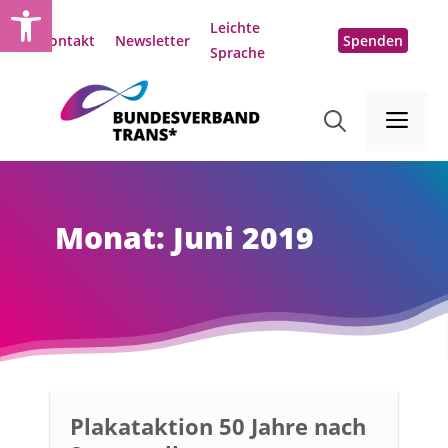
Open toolbar
Zum
Leichte
Inhalt
Kontakt
Newsletter
Spenden
Sprache
springen
Me
Monat:
Juni 2019
Plakataktion 50 Jahre nach