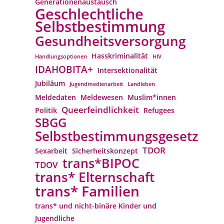
Generationenaustausch
Geschlechtliche
Selbstbestimmung
Gesundheitsversorgung
Hasskriminalität
Handlungsoptionen
HIV
IDAHOBITA+
Intersektionalität
Jubiläum
Jugendmedienarbeit
Landleben
Meldedaten
Meldewesen
Muslim*innen
Queerfeindlichkeit
Politik
Refugees
SBGG
Selbstbestimmungsgesetz
TDOR
Sexarbeit
Sicherheitskonzept
trans*BIPOC
TDOV
trans* Elternschaft
trans* Familien
trans* und nicht-binäre Kinder und
Jugendliche