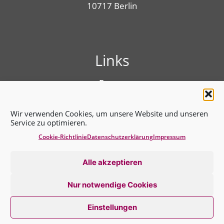
10717 Berlin
Links
Presse
Linktree
Impressum
Wir verwenden Cookies, um unsere Website und unseren
Benutzungshinweise
Service zu optimieren.
Erklärung zur Barrierefreiheit
Cookie-Richtlinie
Datenschutz­erklärung
Impressum
Cookie-Richtlinie (EU)
Datenschutz­erklärung
Alle akzeptieren
Nur notwendige Cookies
Einstellungen
2026 © BVT*