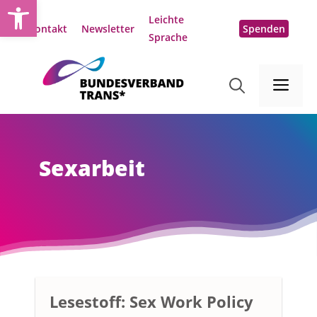
Open toolbar
Zum
Leichte
Inhalt
Kontakt
Newsletter
Spenden
Sprache
springen
Me
Sexarbeit
Lesestoff: Sex Work Policy