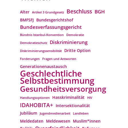
Beschluss
BGH
Alter
Artikel 3 Grundgesetz
BMFSFJ
Bundesgerichtshof
Bundesverfassungs­gericht
Bündnis Istanbul-Konvention
Demokratie
Diskriminierung
Demokratieschutz
Dritte Option
Diskriminierungssensibilität
Forderungen
Fragen und Antworten
Generationenaustausch
Geschlechtliche
Selbstbestimmung
Gesundheitsversorgung
Hasskriminalität
Handlungsoptionen
HIV
IDAHOBITA+
Intersektionalität
Jubiläum
Jugendmedienarbeit
Landleben
Meldedaten
Meldewesen
Muslim*innen