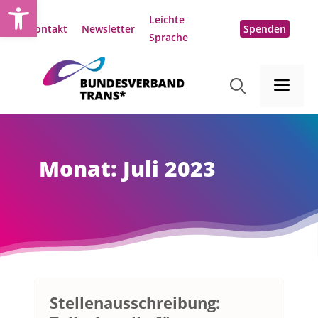
Open toolbar
Zum
Leichte
Inhalt
Kontakt
Newsletter
Spenden
Sprache
springen
Me
Monat:
Juli 2023
Stellenaus­schreibung: