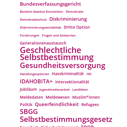
Bundesverfassungs­gericht
Bündnis Istanbul-Konvention
Demokratie
Diskriminierung
Demokratieschutz
Dritte Option
Diskriminierungssensibilität
Forderungen
Fragen und Antworten
Generationenaustausch
Geschlechtliche
Selbstbestimmung
Gesundheitsversorgung
Hasskriminalität
Handlungsoptionen
HIV
IDAHOBITA+
Intersektionalität
Jubiläum
Jugendmedienarbeit
Landleben
Meldedaten
Meldewesen
Muslim*innen
Queerfeindlichkeit
Politik
Refugees
SBGG
Selbstbestimmungsgesetz