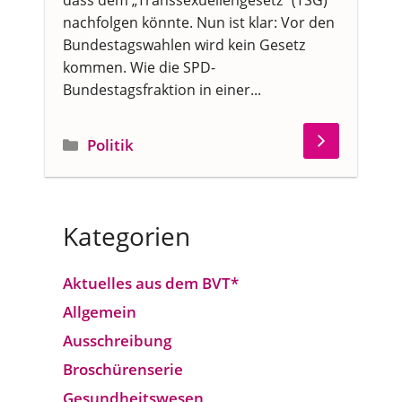
dass dem „Transsexuellengesetz“ (TSG)
nachfolgen könnte. Nun ist klar: Vor den
Bundestagswahlen wird kein Gesetz
kommen. Wie die SPD-
Bundestagsfraktion in einer...
Kategorien
Politik
Kategorien
Aktuelles aus dem BVT*
Allgemein
Ausschreibung
Broschürenserie
Gesund­heits­wesen