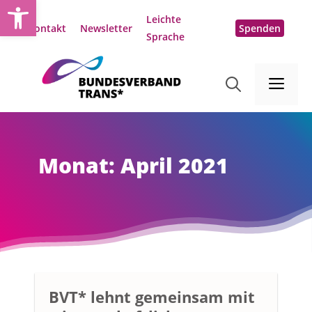
Open toolbar
Zum
Leichte
Inhalt
Kontakt
Newsletter
Spenden
Sprache
springen
Me
Monat:
April 2021
BVT* lehnt gemeinsam mit