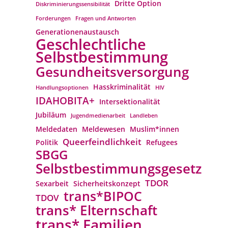
Dritte Option
Diskriminierungssensibilität
Forderungen
Fragen und Antworten
Generationenaustausch
Geschlechtliche
Selbstbestimmung
Gesundheitsversorgung
Hasskriminalität
Handlungsoptionen
HIV
IDAHOBITA+
Intersektionalität
Jubiläum
Jugendmedienarbeit
Landleben
Meldedaten
Meldewesen
Muslim*innen
Queerfeindlichkeit
Politik
Refugees
SBGG
Selbstbestimmungsgesetz
TDOR
Sexarbeit
Sicherheitskonzept
trans*BIPOC
TDOV
trans* Elternschaft
trans* Familien