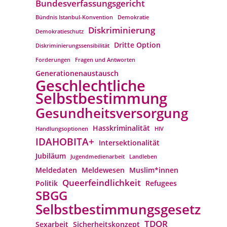
Bundesverfassungs­gericht
Bündnis Istanbul-Konvention
Demokratie
Diskriminierung
Demokratieschutz
Dritte Option
Diskriminierungssensibilität
Forderungen
Fragen und Antworten
Generationenaustausch
Geschlechtliche
Selbstbestimmung
Gesundheitsversorgung
Hasskriminalität
Handlungsoptionen
HIV
IDAHOBITA+
Intersektionalität
Jubiläum
Jugendmedienarbeit
Landleben
Meldedaten
Meldewesen
Muslim*innen
Queerfeindlichkeit
Politik
Refugees
SBGG
Selbstbestimmungsgesetz
TDOR
Sexarbeit
Sicherheitskonzept