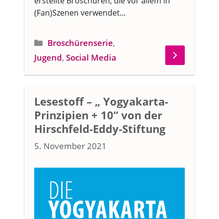
erstellte Broschüren, die vor allem in
(Fan)Szenen verwendet...
Kategorien
Broschürenserie
,
Jugend
,
Social Media
Lesestoff – „ Yogyakarta-
Prinzipien + 10“ von der
Hirschfeld-Eddy-Stiftung
5. November 2021