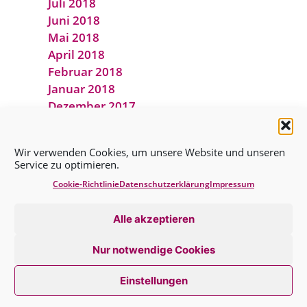
Juli 2018
Juni 2018
Mai 2018
April 2018
Februar 2018
Januar 2018
Dezember 2017
November 2017
Oktober 2017
Wir verwenden Cookies, um unsere Website und unseren
September 2017
Service zu optimieren.
August 2017
Cookie-Richtlinie
Datenschutz­erklärung
Impressum
Juli 2017
Juni 2017
Alle akzeptieren
April 2017
März 2017
Nur notwendige Cookies
Februar 2017
September 2016
Einstellungen
Juni 2016