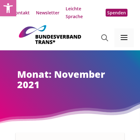
Open toolbar
Zum
Leichte
Inhalt
Kontakt
Newsletter
Spenden
Sprache
springen
Me
Monat:
November
2021