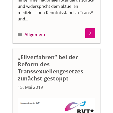
hinter internationalen Standards zurück
und widerspricht dem aktuellen
medizinischen Kenntnisstand zu Trans*-
und...
Kategorien
Allgemein
„Eilverfahren“ bei der
Reform des
Transsexuellengesetzes
zunächst gestoppt
15. Mai 2019