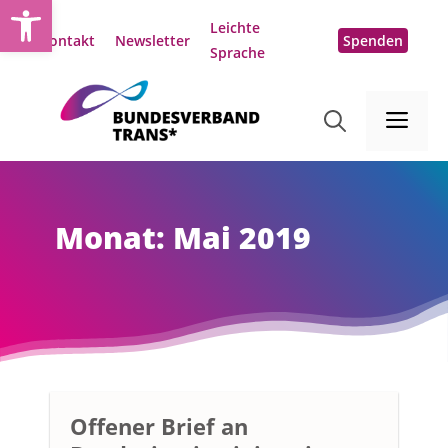
Open toolbar
Zum
Leichte
Inhalt
Kontakt
Newsletter
Spenden
Sprache
springen
Me
Monat:
Mai 2019
Offener Brief an