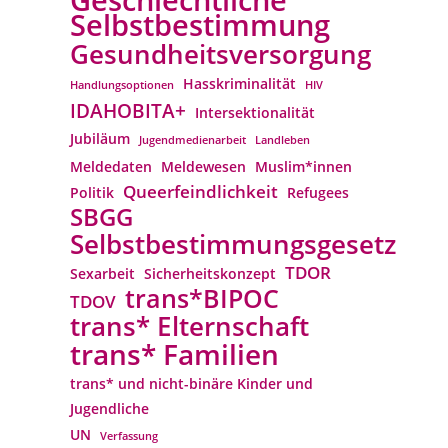
Geschlechtliche
Selbstbestimmung
Gesundheitsversorgung
Hasskriminalität
Handlungsoptionen
HIV
IDAHOBITA+
Intersektionalität
Jubiläum
Jugendmedienarbeit
Landleben
Meldedaten
Meldewesen
Muslim*innen
Queerfeindlichkeit
Politik
Refugees
SBGG
Selbstbestimmungsgesetz
TDOR
Sexarbeit
Sicherheitskonzept
trans*BIPOC
TDOV
trans* Elternschaft
trans* Familien
trans* und nicht-binäre Kinder und
Jugendliche
UN
Verfassung