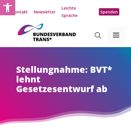
Open toolbar
Zum
Leichte
Inhalt
Kontakt
Newsletter
Spenden
Sprache
springen
Me
Stellungnahme: BVT*
lehnt
Gesetzesentwurf ab