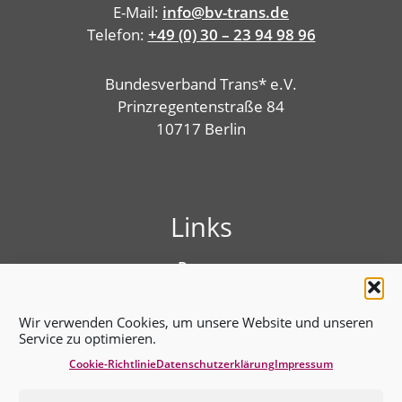
E-Mail:
info@bv-trans.de
Telefon:
+49 (0) 30 – 23 94 98 96
Bundesverband Trans* e.V.
Prinzregentenstraße 84
10717 Berlin
Links
Presse
Linktree
Impressum
Wir verwenden Cookies, um unsere Website und unseren
Benutzungshinweise
Service zu optimieren.
Erklärung zur Barrierefreiheit
Cookie-Richtlinie
Datenschutz­erklärung
Impressum
Cookie-Richtlinie (EU)
Datenschutz­erklärung