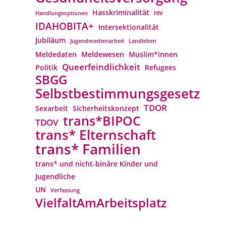
Hasskriminalität
Handlungsoptionen
HIV
IDAHOBITA+
Intersektionalität
Jubiläum
Jugendmedienarbeit
Landleben
Meldedaten
Meldewesen
Muslim*innen
Queerfeindlichkeit
Politik
Refugees
SBGG
Selbstbestimmungsgesetz
TDOR
Sexarbeit
Sicherheitskonzept
trans*BIPOC
TDOV
trans* Elternschaft
trans* Familien
trans* und nicht-binäre Kinder und
Jugendliche
UN
Verfassung
VielfaltAmArbeitsplatz