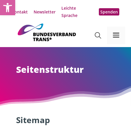
Open toolbar
Zum
Leichte
Inhalt
Kontakt
Newsletter
Spenden
Sprache
springen
Me
Seitenstruktur
Sitemap