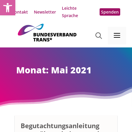
Open toolbar
Zum
Leichte
Inhalt
Kontakt
Newsletter
Spenden
Sprache
springen
Me
Monat:
Mai 2021
Begutachtungsanleitung