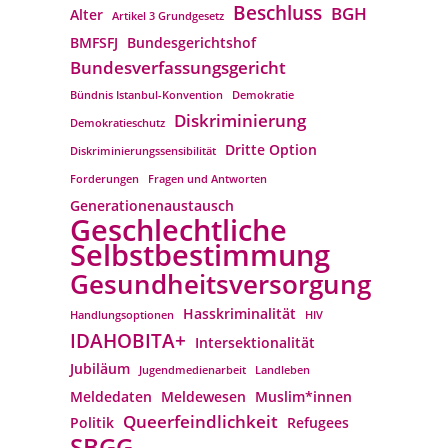
Beschluss
BGH
Alter
Artikel 3 Grundgesetz
BMFSFJ
Bundesgerichtshof
Bundesverfassungs­gericht
Bündnis Istanbul-Konvention
Demokratie
Diskriminierung
Demokratieschutz
Dritte Option
Diskriminierungssensibilität
Forderungen
Fragen und Antworten
Generationenaustausch
Geschlechtliche
Selbstbestimmung
Gesundheitsversorgung
Hasskriminalität
Handlungsoptionen
HIV
IDAHOBITA+
Intersektionalität
Jubiläum
Jugendmedienarbeit
Landleben
Meldedaten
Meldewesen
Muslim*innen
Queerfeindlichkeit
Politik
Refugees
SBGG