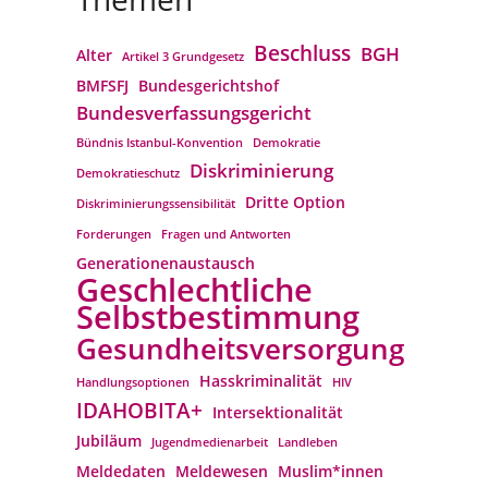
Beschluss
BGH
Alter
Artikel 3 Grundgesetz
BMFSFJ
Bundesgerichtshof
Bundesverfassungs­gericht
Bündnis Istanbul-Konvention
Demokratie
Diskriminierung
Demokratieschutz
Dritte Option
Diskriminierungssensibilität
Forderungen
Fragen und Antworten
Generationenaustausch
Geschlechtliche
Selbstbestimmung
Gesundheitsversorgung
Hasskriminalität
Handlungsoptionen
HIV
IDAHOBITA+
Intersektionalität
Jubiläum
Jugendmedienarbeit
Landleben
Meldedaten
Meldewesen
Muslim*innen