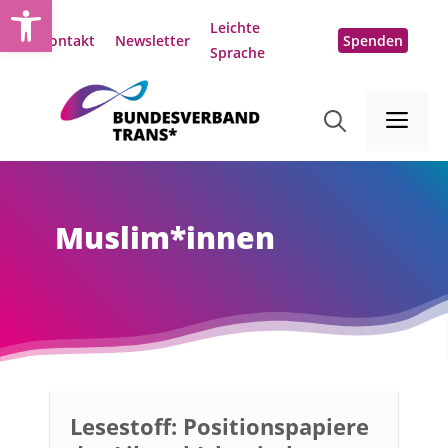
Open toolbar
Zum
Leichte
Inhalt
Kontakt
Newsletter
Spenden
Sprache
springen
Me
Muslim*innen
Lesestoff: Positionspapiere