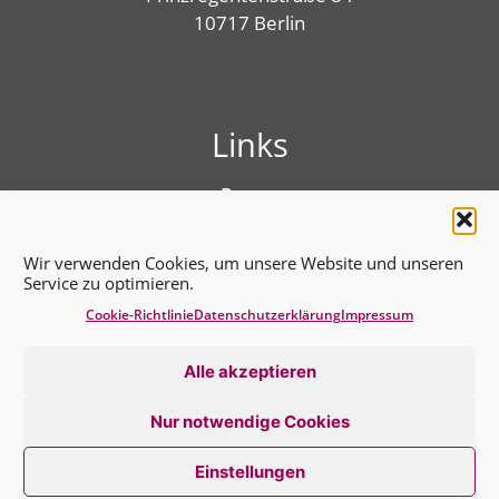
10717 Berlin
Links
Presse
Linktree
Impressum
Wir verwenden Cookies, um unsere Website und unseren
Benutzungshinweise
Service zu optimieren.
Erklärung zur Barrierefreiheit
Cookie-Richtlinie
Datenschutz­erklärung
Impressum
Cookie-Richtlinie (EU)
Datenschutz­erklärung
Alle akzeptieren
Nur notwendige Cookies
Einstellungen
2026 © BVT*