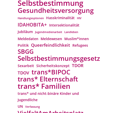
Selbstbestimmung
Gesundheitsversorgung
Hasskriminalität
Handlungsoptionen
HIV
IDAHOBITA+
Intersektionalität
Jubiläum
Jugendmedienarbeit
Landleben
Meldedaten
Meldewesen
Muslim*innen
Queerfeindlichkeit
Politik
Refugees
SBGG
Selbstbestimmungsgesetz
TDOR
Sexarbeit
Sicherheitskonzept
trans*BIPOC
TDOV
trans* Elternschaft
trans* Familien
trans* und nicht-binäre Kinder und
Jugendliche
UN
Verfassung