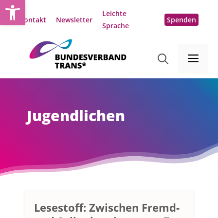
Open toolbar
Zum
Leichte
Inhalt
Kontakt
Newsletter
Spenden
Sprache
springen
Me
Jugendlichen
Lesestoff: Zwischen Fremd-