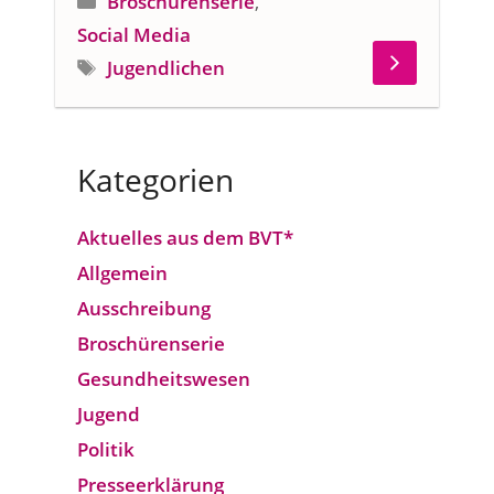
Broschürenserie
,
Social Media
Schlagwörter
Jugendlichen
Kategorien
Aktuelles aus dem BVT*
Allgemein
Ausschreibung
Broschürenserie
Gesund­heits­wesen
Jugend
Politik
Presseerklärung