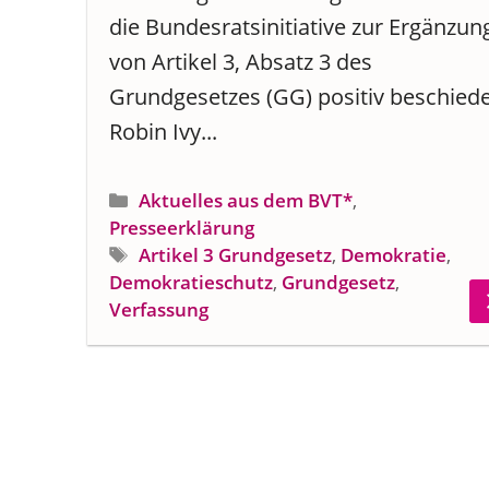
die Bundesratsinitiative zur Ergänzun
von Artikel 3, Absatz 3 des
Grundgesetzes (GG) positiv beschied
Robin Ivy...
Kategorien
Aktuelles aus dem BVT*
,
Presseerklärung
Schlagwörter
Artikel 3 Grundgesetz
,
Demokratie
,
Demokratieschutz
,
Grundgesetz
,
Verfassung