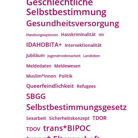
Geschlechtliche
Selbstbestimmung
Gesundheitsversorgung
Hasskriminalität
Handlungsoptionen
HIV
IDAHOBITA+
Intersektionalität
Jubiläum
Jugendmedienarbeit
Landleben
Meldedaten
Meldewesen
Muslim*innen
Politik
Queerfeindlichkeit
Refugees
SBGG
Selbstbestimmungsgesetz
TDOR
Sexarbeit
Sicherheitskonzept
trans*BIPOC
TDOV