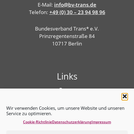
E-Mail:
info@bv-trans.de
Telefon:
+49 (0) 30 – 23 94 98 96
Bundesverband Trans* e.V.
Prinzregentenstraße 84
10717 Berlin
Links
Presse
Linktree
Impressum
Wir verwenden Cookies, um unsere Website und unseren
Benutzungshinweise
Service zu optimieren.
Erklärung zur Barrierefreiheit
Cookie-Richtlinie
Datenschutz­erklärung
Impressum
Cookie-Richtlinie (EU)