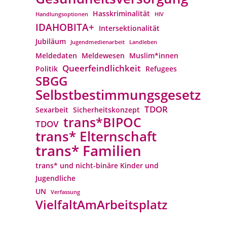
Hasskriminalität
Handlungsoptionen
HIV
IDAHOBITA+
Intersektionalität
Jubiläum
Jugendmedienarbeit
Landleben
Meldedaten
Meldewesen
Muslim*innen
Queerfeindlichkeit
Politik
Refugees
SBGG
Selbstbestimmungsgesetz
TDOR
Sexarbeit
Sicherheitskonzept
trans*BIPOC
TDOV
trans* Elternschaft
trans* Familien
trans* und nicht-binäre Kinder und
Jugendliche
UN
Verfassung
VielfaltAmArbeitsplatz