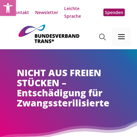
Open toolbar
Zum
Leichte
Inhalt
Kontakt
Newsletter
Spenden
Sprache
springen
Me
NICHT AUS FREIEN
STÜCKEN –
Entschädigung für
Zwangssterilisierte