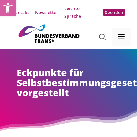
Open toolbar
Zum
Leichte
Inhalt
Kontakt
Newsletter
Spenden
Sprache
springen
Me
Eckpunkte für
Selbstbestimmungsgeset
vorgestellt