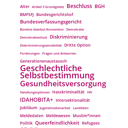
Beschluss
BGH
Alter
Artikel 3 Grundgesetz
BMFSFJ
Bundesgerichtshof
Bundesverfassungs­gericht
Bündnis Istanbul-Konvention
Demokratie
Diskriminierung
Demokratieschutz
Dritte Option
Diskriminierungssensibilität
Forderungen
Fragen und Antworten
Generationenaustausch
Geschlechtliche
Selbstbestimmung
Gesundheitsversorgung
Hasskriminalität
Handlungsoptionen
HIV
IDAHOBITA+
Intersektionalität
Jubiläum
Jugendmedienarbeit
Landleben
Meldedaten
Meldewesen
Muslim*innen
Queerfeindlichkeit
Politik
Refugees