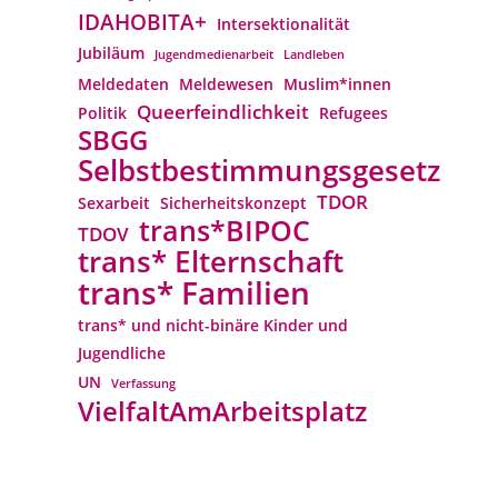
IDAHOBITA+
Intersektionalität
Jubiläum
Jugendmedienarbeit
Landleben
Meldedaten
Meldewesen
Muslim*innen
Queerfeindlichkeit
Politik
Refugees
SBGG
Selbstbestimmungsgesetz
TDOR
Sexarbeit
Sicherheitskonzept
trans*BIPOC
TDOV
trans* Elternschaft
trans* Familien
trans* und nicht-binäre Kinder und
Jugendliche
UN
Verfassung
VielfaltAmArbeitsplatz