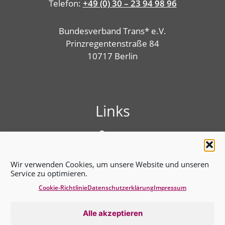
Telefon:
+49 (0) 30 – 23 94 98 96
Bundesverband Trans* e.V.
Prinzregentenstraße 84
10717 Berlin
Links
Presse
Linktree
Impressum
Wir verwenden Cookies, um unsere Website und unseren
Benutzungshinweise
Service zu optimieren.
Erklärung zur Barrierefreiheit
Cookie-Richtlinie
Datenschutz­erklärung
Impressum
Cookie-Richtlinie (EU)
Datenschutz­erklärung
Alle akzeptieren