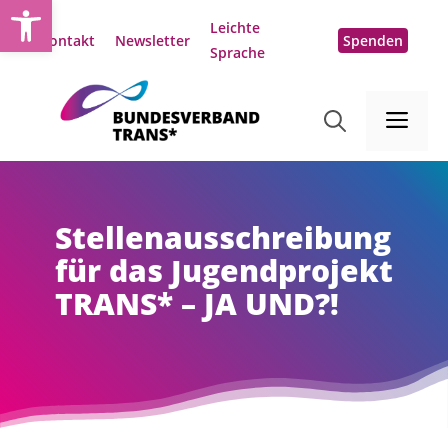
Open toolbar
Zum
Leichte
Inhalt
Kontakt
Newsletter
Spenden
Sprache
springen
Me
Stellenausschreibung
für das Jugendprojekt
TRANS* – JA UND?!