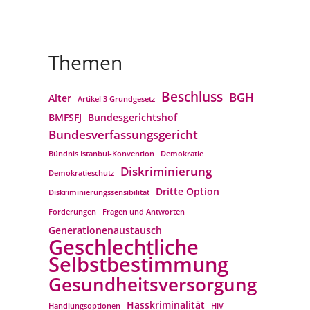
Themen
Beschluss
BGH
Alter
Artikel 3 Grundgesetz
BMFSFJ
Bundesgerichtshof
Bundesverfassungs­gericht
Bündnis Istanbul-Konvention
Demokratie
Diskriminierung
Demokratieschutz
Dritte Option
Diskriminierungssensibilität
Forderungen
Fragen und Antworten
Generationenaustausch
Geschlechtliche
Selbstbestimmung
Gesundheitsversorgung
Hasskriminalität
Handlungsoptionen
HIV