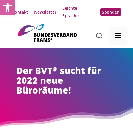
Open toolbar
Zum
Leichte
Inhalt
Kontakt
Newsletter
Spenden
Sprache
springen
Me
Der BVT* sucht für
2022 neue
Büroräume!