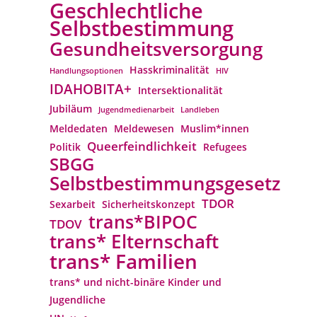
Geschlechtliche
Selbstbestimmung
Gesundheitsversorgung
Hasskriminalität
Handlungsoptionen
HIV
IDAHOBITA+
Intersektionalität
Jubiläum
Jugendmedienarbeit
Landleben
Meldedaten
Meldewesen
Muslim*innen
Queerfeindlichkeit
Politik
Refugees
SBGG
Selbstbestimmungsgesetz
TDOR
Sexarbeit
Sicherheitskonzept
trans*BIPOC
TDOV
trans* Elternschaft
trans* Familien
trans* und nicht-binäre Kinder und
Jugendliche