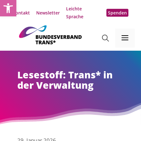
Open toolbar
Zum
Leichte
Inhalt
Kontakt
Newsletter
Spenden
Sprache
springen
Me
Lesestoff: Trans* in
der Verwaltung
29. Januar 2026