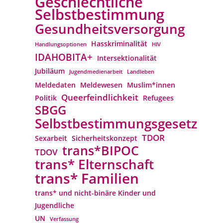
Geschlechtliche
Selbstbestimmung
Gesundheitsversorgung
Hasskriminalität
Handlungsoptionen
HIV
IDAHOBITA+
Intersektionalität
Jubiläum
Jugendmedienarbeit
Landleben
Meldedaten
Meldewesen
Muslim*innen
Queerfeindlichkeit
Politik
Refugees
SBGG
Selbstbestimmungsgesetz
TDOR
Sexarbeit
Sicherheitskonzept
trans*BIPOC
TDOV
trans* Elternschaft
trans* Familien
trans* und nicht-binäre Kinder und
Jugendliche
UN
Verfassung