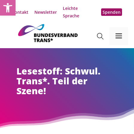
Open toolbar
Zum
Leichte
Inhalt
Kontakt
Newsletter
Spenden
Sprache
springen
Me
Lesestoff: Schwul.
Trans*. Teil der
Szene!