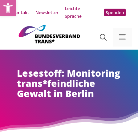
Open toolbar
Zum
Leichte
Inhalt
Kontakt
Newsletter
Spenden
Sprache
springen
Me
Lesestoff: Monitoring
trans*feindliche
Gewalt in Berlin