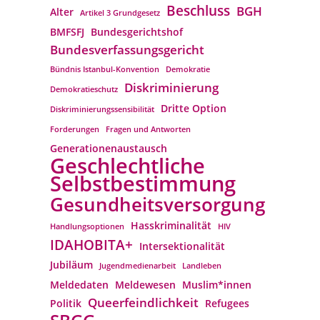
Beschluss
BGH
Alter
Artikel 3 Grundgesetz
BMFSFJ
Bundesgerichtshof
Bundesverfassungs­gericht
Bündnis Istanbul-Konvention
Demokratie
Diskriminierung
Demokratieschutz
Dritte Option
Diskriminierungssensibilität
Forderungen
Fragen und Antworten
Generationenaustausch
Geschlechtliche
Selbstbestimmung
Gesundheitsversorgung
Hasskriminalität
Handlungsoptionen
HIV
IDAHOBITA+
Intersektionalität
Jubiläum
Jugendmedienarbeit
Landleben
Meldedaten
Meldewesen
Muslim*innen
Queerfeindlichkeit
Politik
Refugees