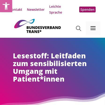
Open toolbar
Zum
Leichte
Inhalt
Kontakt
Newsletter
Spenden
Sprache
springen
Me
Lesestoff: Leitfaden
zum sensibilisierten
Umgang mit
Patient*innen