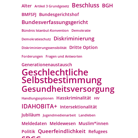
Beschluss
BGH
Alter
Artikel 3 Grundgesetz
BMFSFJ
Bundesgerichtshof
Bundesverfassungs­gericht
Bündnis Istanbul-Konvention
Demokratie
Diskriminierung
Demokratieschutz
Dritte Option
Diskriminierungssensibilität
Forderungen
Fragen und Antworten
Generationenaustausch
Geschlechtliche
Selbstbestimmung
Gesundheitsversorgung
Hasskriminalität
Handlungsoptionen
HIV
IDAHOBITA+
Intersektionalität
Jubiläum
Jugendmedienarbeit
Landleben
Meldedaten
Meldewesen
Muslim*innen
Queerfeindlichkeit
Politik
Refugees