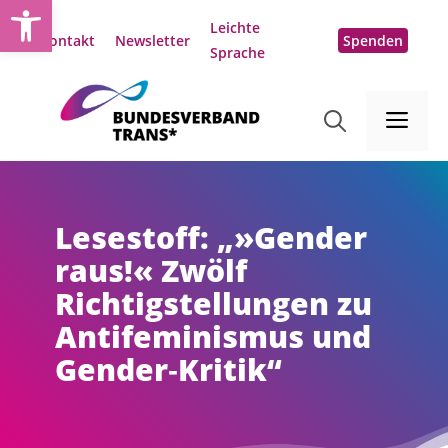
Open toolbar
Zum
Leichte
Inhalt
Kontakt
Newsletter
Spenden
Sprache
springen
Me
Lesestoff: „»Gender
raus!« Zwölf
Richtigstellungen zu
Antifeminismus und
Gender‑Kritik“