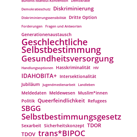
Bündnis Istanbul-Konvention
Demokratie
Diskriminierung
Demokratieschutz
Dritte Option
Diskriminierungssensibilität
Forderungen
Fragen und Antworten
Generationenaustausch
Geschlechtliche
Selbstbestimmung
Gesundheitsversorgung
Hasskriminalität
Handlungsoptionen
HIV
IDAHOBITA+
Intersektionalität
Jubiläum
Jugendmedienarbeit
Landleben
Meldedaten
Meldewesen
Muslim*innen
Queerfeindlichkeit
Politik
Refugees
SBGG
Selbstbestimmungsgesetz
TDOR
Sexarbeit
Sicherheitskonzept
trans*BIPOC
TDOV