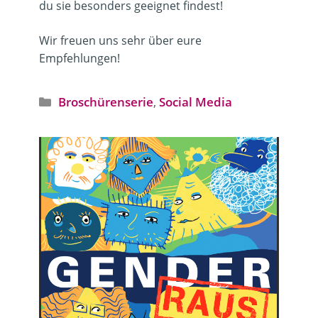
du sie besonders geeignet findest!
Wir freuen uns sehr über eure
Empfehlungen!
Kategorien
Broschürenserie
,
Social Media