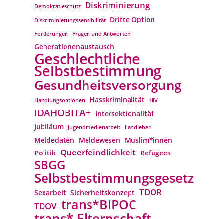
Diskriminierung
Demokratieschutz
Dritte Option
Diskriminierungssensibilität
Forderungen
Fragen und Antworten
Generationenaustausch
Geschlechtliche
Selbstbestimmung
Gesundheitsversorgung
Hasskriminalität
Handlungsoptionen
HIV
IDAHOBITA+
Intersektionalität
Jubiläum
Jugendmedienarbeit
Landleben
Meldedaten
Meldewesen
Muslim*innen
Queerfeindlichkeit
Politik
Refugees
SBGG
Selbstbestimmungsgesetz
TDOR
Sexarbeit
Sicherheitskonzept
trans*BIPOC
TDOV
trans* Elternschaft