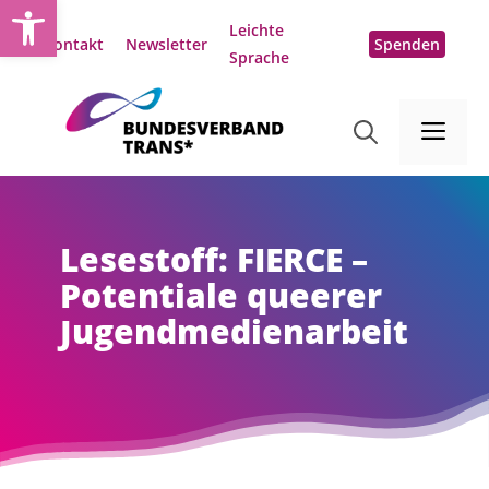
Open toolbar
Zum
Leichte
Inhalt
Kontakt
Newsletter
Spenden
Sprache
springen
Me
Lesestoff: FIERCE –
Potentiale queerer
Jugendmedienarbeit