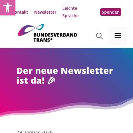
Open toolbar
Zum
Leichte
Inhalt
Kontakt
Newsletter
Spenden
Sprache
springen
Me
Der neue Newsletter
ist da! 🎉
29. Januar 2026