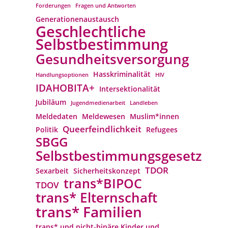
Forderungen
Fragen und Antworten
Generationenaustausch
Geschlechtliche
Selbstbestimmung
Gesundheitsversorgung
Hasskriminalität
Handlungsoptionen
HIV
IDAHOBITA+
Intersektionalität
Jubiläum
Jugendmedienarbeit
Landleben
Meldedaten
Meldewesen
Muslim*innen
Queerfeindlichkeit
Politik
Refugees
SBGG
Selbstbestimmungsgesetz
TDOR
Sexarbeit
Sicherheitskonzept
trans*BIPOC
TDOV
trans* Elternschaft
trans* Familien
trans* und nicht-binäre Kinder und