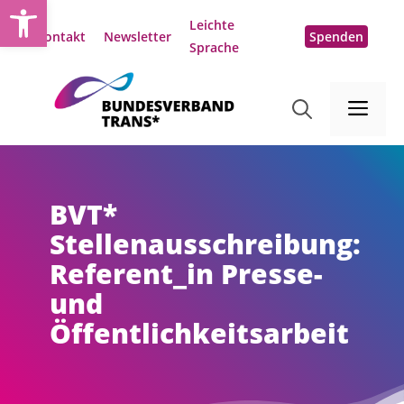
Open toolbar
Zum
Leichte
Inhalt
Kontakt
Newsletter
Spenden
Sprache
springen
Me
BVT*
Stellenausschreibung:
Referent_in Presse-
und
Öffentlichkeitsarbeit