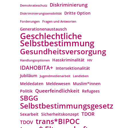
Diskriminierung
Demokratieschutz
Dritte Option
Diskriminierungssensibilität
Forderungen
Fragen und Antworten
Generationenaustausch
Geschlechtliche
Selbstbestimmung
Gesundheitsversorgung
Hasskriminalität
Handlungsoptionen
HIV
IDAHOBITA+
Intersektionalität
Jubiläum
Jugendmedienarbeit
Landleben
Meldedaten
Meldewesen
Muslim*innen
Queerfeindlichkeit
Politik
Refugees
SBGG
Selbstbestimmungsgesetz
TDOR
Sexarbeit
Sicherheitskonzept
trans*BIPOC
TDOV