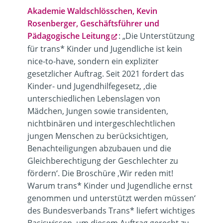
Akademie Waldschlösschen, Kevin
Rosenberger, Geschäftsführer und
Pädagogische Leitung
: „Die Unterstützung
für trans* Kinder und Jugendliche ist kein
nice-to-have, sondern ein expliziter
gesetzlicher Auftrag. Seit 2021 fordert das
Kinder- und Jugendhilfegesetz, ‚die
unterschiedlichen Lebenslagen von
Mädchen, Jungen sowie transidenten,
nichtbinären und intergeschlechtlichen
jungen Menschen zu berücksichtigen,
Benachteiligungen abzubauen und die
Gleichberechtigung der Geschlechter zu
fördern‘. Die Broschüre ‚Wir reden mit!
Warum trans* Kinder und Jugendliche ernst
genommen und unterstützt werden müssen‘
des Bundesverbands Trans* liefert wichtiges