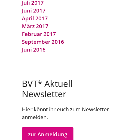
Juli 2017
Juni 2017
April 2017
März 2017
Februar 2017
September 2016
Juni 2016
BVT* Aktuell
Newsletter
Hier könnt ihr euch zum Newsletter
anmelden.
zur Anmeldung