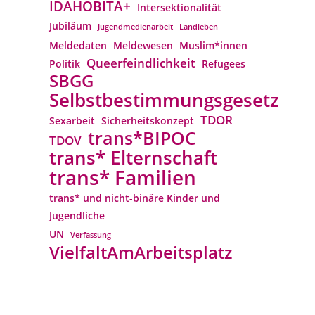
IDAHOBITA+
Intersektionalität
Jubiläum
Jugendmedienarbeit
Landleben
Meldedaten
Meldewesen
Muslim*innen
Queerfeindlichkeit
Politik
Refugees
SBGG
Selbstbestimmungsgesetz
TDOR
Sexarbeit
Sicherheitskonzept
trans*BIPOC
TDOV
trans* Elternschaft
trans* Familien
trans* und nicht-binäre Kinder und
Jugendliche
UN
Verfassung
VielfaltAmArbeitsplatz