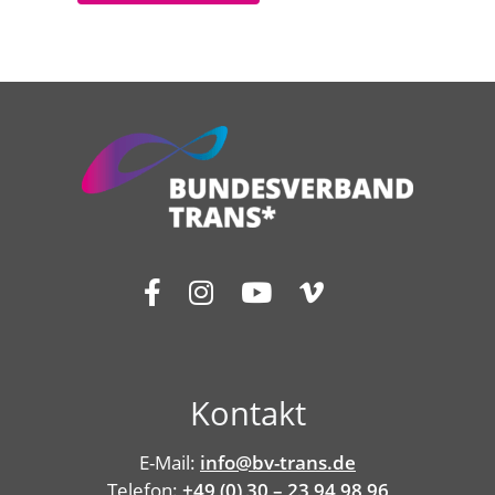
Kontakt
E-Mail:
info@bv-trans.de
Telefon:
+49 (0) 30 – 23 94 98 96