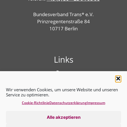
Bundesverband Trans* e.V.
Prinzregentenstraße 84
10717 Berlin
Links
Presse
Linktree
Impressum
Wir verwenden Cookies, um unsere Website und unseren
Benutzungshinweise
Service zu optimieren.
Erklärung zur Barrierefreiheit
Cookie-Richtlinie
Datenschutz­erklärung
Impressum
Cookie-Richtlinie (EU)
Datenschutz­erklärung
Alle akzeptieren