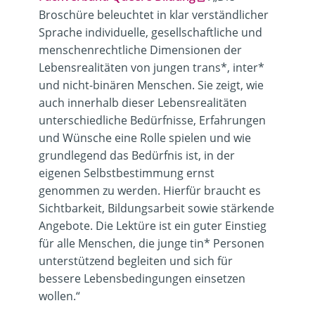
Broschüre beleuchtet in klar verständlicher
Sprache individuelle, gesellschaftliche und
menschenrechtliche Dimensionen der
Lebensrealitäten von jungen trans*, inter*
und nicht-binären Menschen. Sie zeigt, wie
auch innerhalb dieser Lebensrealitäten
unterschiedliche Bedürfnisse, Erfahrungen
und Wünsche eine Rolle spielen und wie
grundlegend das Bedürfnis ist, in der
eigenen Selbstbestimmung ernst
genommen zu werden. Hierfür braucht es
Sichtbarkeit, Bildungsarbeit sowie stärkende
Angebote. Die Lektüre ist ein guter Einstieg
für alle Menschen, die junge tin* Personen
unterstützend begleiten und sich für
bessere Lebensbedingungen einsetzen
wollen.“