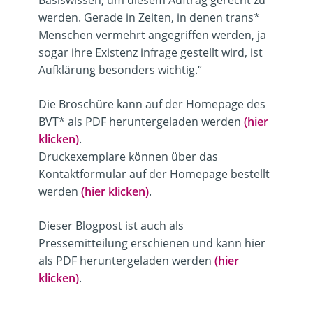
Basiswissen, um diesem Auftrag gerecht zu
werden. Gerade in Zeiten, in denen trans*
Menschen vermehrt angegriffen werden, ja
sogar ihre Existenz infrage gestellt wird, ist
Aufklärung besonders wichtig.“
Die Broschüre kann auf der Homepage des
BVT* als PDF heruntergeladen werden
(hier
klicken)
.
Druckexemplare können über das
Kontaktformular auf der Homepage bestellt
werden
(hier klicken)
.
Dieser Blogpost ist auch als
Pressemitteilung erschienen und kann hier
als PDF heruntergeladen werden
(hier
klicken)
.