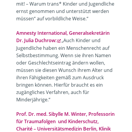
mit! – Warum trans* Kinder und Jugendliche
ernst genommen und unterstützt werden
müssen“ auf vorbildliche Weise.“
Amnesty International, Generalsekretärin
Dr. Julia Duchrow:
„Auch Kinder und
Jugendliche haben ein Menschenrecht auf
Selbstbestimmung. Wenn sie ihren Namen
oder Geschlechtseintrag ändern wollen,
müssen sie diesen Wunsch ihrem Alter und
ihren Fähigkeiten gemäß zum Ausdruck
bringen können. Hierfür braucht es ein
zugängliches Verfahren, auch für
Minderjährige.“
Prof. Dr. med. Sibylle M. Winter, Professorin
für Traumafolgen und Kinderschutz,
Charité – Universitätsmedizin Berlin, Klinik