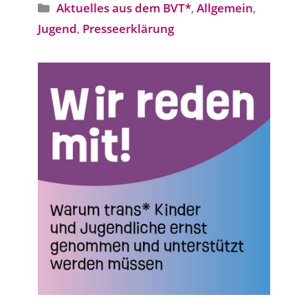
Kategorien
Aktuelles aus dem BVT*
,
Allgemein
,
Jugend
,
Presseerklärung