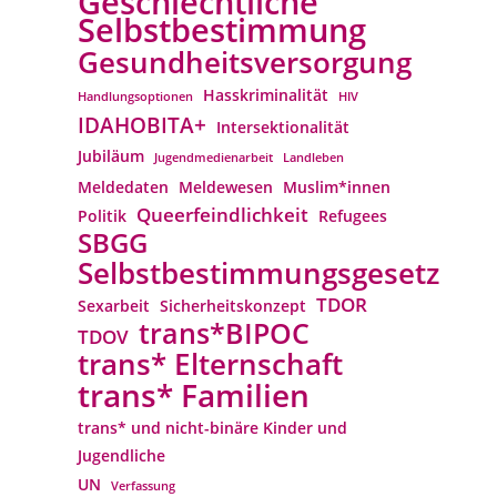
Geschlechtliche
Selbstbestimmung
Gesundheitsversorgung
Hasskriminalität
Handlungsoptionen
HIV
IDAHOBITA+
Intersektionalität
Jubiläum
Jugendmedienarbeit
Landleben
Meldedaten
Meldewesen
Muslim*innen
Queerfeindlichkeit
Politik
Refugees
SBGG
Selbstbestimmungsgesetz
TDOR
Sexarbeit
Sicherheitskonzept
trans*BIPOC
TDOV
trans* Elternschaft
trans* Familien
trans* und nicht-binäre Kinder und
Jugendliche
UN
Verfassung