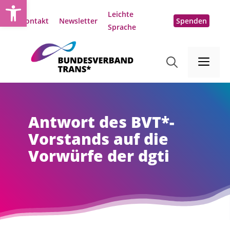
Open toolbar
Zum
Leichte
Inhalt
Kontakt
Newsletter
Spenden
Sprache
springen
Me
Antwort des BVT*-
Vorstands auf die
Vorwürfe der dgti