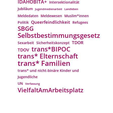
IDAHOBITA+
Intersektionalität
Jubiläum
Jugendmedienarbeit
Landleben
Meldedaten
Meldewesen
Muslim*innen
Queerfeindlichkeit
Politik
Refugees
SBGG
Selbstbestimmungsgesetz
TDOR
Sexarbeit
Sicherheitskonzept
trans*BIPOC
TDOV
trans* Elternschaft
trans* Familien
trans* und nicht-binäre Kinder und
Jugendliche
UN
Verfassung
VielfaltAmArbeitsplatz