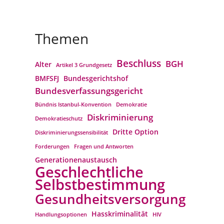
Themen
Beschluss
BGH
Alter
Artikel 3 Grundgesetz
BMFSFJ
Bundesgerichtshof
Bundesverfassungs­gericht
Bündnis Istanbul-Konvention
Demokratie
Diskriminierung
Demokratieschutz
Dritte Option
Diskriminierungssensibilität
Forderungen
Fragen und Antworten
Generationenaustausch
Geschlechtliche
Selbstbestimmung
Gesundheitsversorgung
Hasskriminalität
Handlungsoptionen
HIV