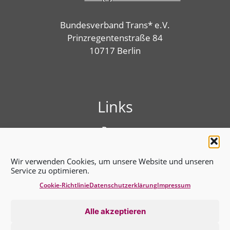
Bundesverband Trans* e.V.
Prinzregentenstraße 84
10717 Berlin
Links
Presse
Linktree
Impressum
Wir verwenden Cookies, um unsere Website und unseren
Benutzungshinweise
Service zu optimieren.
Erklärung zur Barrierefreiheit
Cookie-Richtlinie
Datenschutz­erklärung
Impressum
Cookie-Richtlinie (EU)
Datenschutz­erklärung
Alle akzeptieren