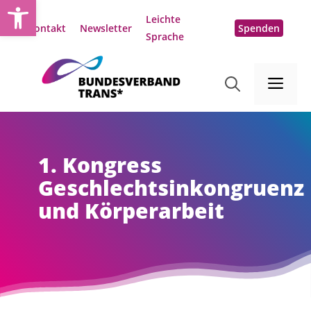
Open toolbar
Zum
Leichte
Inhalt
Kontakt
Newsletter
Spenden
Sprache
springen
Me
1. Kongress
Geschlechtsinkongruenz
und Körperarbeit