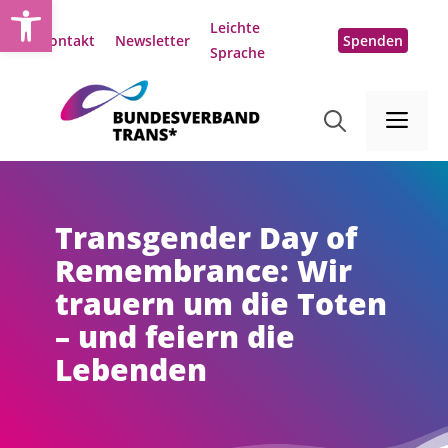
Open toolbar
Zum
Leichte
Inhalt
Kontakt
Newsletter
Spenden
Sprache
springen
Me
Transgender Day of
Remembrance: Wir
trauern um die Toten
– und feiern die
Lebenden