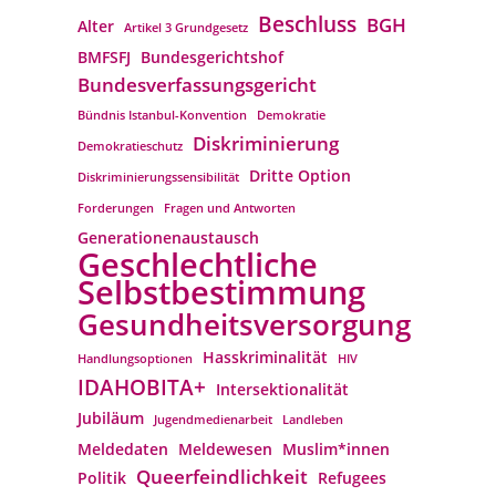
Beschluss
BGH
Alter
Artikel 3 Grundgesetz
BMFSFJ
Bundesgerichtshof
Bundesverfassungs­gericht
Bündnis Istanbul-Konvention
Demokratie
Diskriminierung
Demokratieschutz
Dritte Option
Diskriminierungssensibilität
Forderungen
Fragen und Antworten
Generationenaustausch
Geschlechtliche
Selbstbestimmung
Gesundheitsversorgung
Hasskriminalität
Handlungsoptionen
HIV
IDAHOBITA+
Intersektionalität
Jubiläum
Jugendmedienarbeit
Landleben
Meldedaten
Meldewesen
Muslim*innen
Queerfeindlichkeit
Politik
Refugees