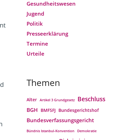
Gesund­heits­wesen
Jugend
Politik
nt
Presseerklärung
Termine
Urteile
Themen
nd
Beschluss
Alter
Artikel 3 Grundgesetz
BGH
BMFSFJ
Bundesgerichtshof
Bundesverfassungs­gericht
n
Bündnis Istanbul-Konvention
Demokratie