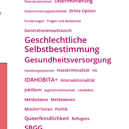
Diskriminierung
Demokratieschutz
Dritte Option
w
Diskriminierungssensibilität
Forderungen
Fragen und Antworten
Generationenaustausch
Geschlechtliche
Selbstbestimmung
Gesundheitsversorgung
Hasskriminalität
Handlungsoptionen
HIV
IDAHOBITA+
Intersektionalität
Jubiläum
Jugendmedienarbeit
Landleben
Meldedaten
Meldewesen
Muslim*innen
Politik
Queerfeindlichkeit
Refugees
SBGG