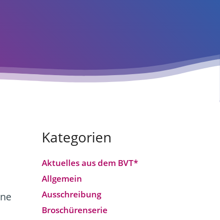
Kategorien
Aktuelles aus dem BVT*
Allgemein
Ausschreibung
ine
Broschürenserie