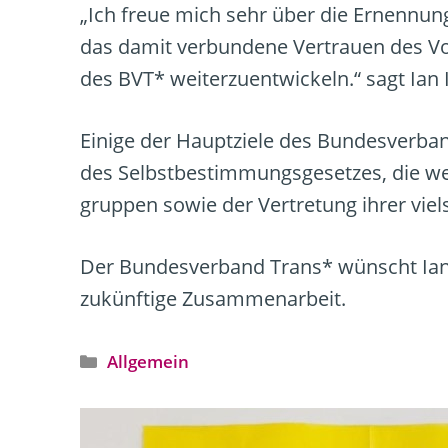
„Ich freue mich sehr über die Ernennu
das damit verbundene Vertrauen des Vor
des BVT* weiterzuentwickeln.“ sagt Ian 
Einige der Hauptziele des Bundesverbands
des Selbstbestimmungsgesetzes, die we
gruppen sowie der Vertretung ihrer vie
Der Bundesverband Trans* wünscht Ian I
zukünftige Zusammenarbeit.
Kategorien
Allgemein