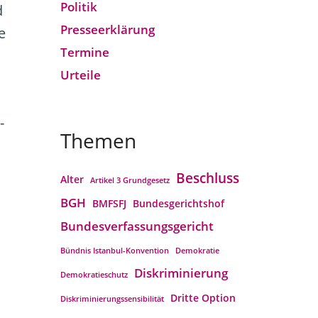
Politik
d
Presseerklärung
e
Termine
Urteile
-
Themen
Beschluss
Alter
Artikel 3 Grundgesetz
BGH
BMFSFJ
Bundesgerichtshof
Bundesverfassungs­gericht
Bündnis Istanbul-Konvention
Demokratie
Diskriminierung
Demokratieschutz
Dritte Option
Diskriminierungssensibilität