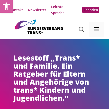
Open toolbar
Zum
Leichte
Inhalt
Kontakt
Newsletter
Spenden
Sprache
springen
Me
Lesestoff „Trans*
und Familie. Ein
Ratgeber für Eltern
und Angehörige von
trans* Kindern und
Jugendlichen.“