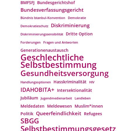
BMFSFJ
Bundesgerichtshof
Bundesverfassungs­gericht
Bündnis Istanbul-Konvention
Demokratie
Diskriminierung
Demokratieschutz
Dritte Option
Diskriminierungssensibilität
Forderungen
Fragen und Antworten
Generationenaustausch
Geschlechtliche
Selbstbestimmung
Gesundheitsversorgung
Hasskriminalität
Handlungsoptionen
HIV
IDAHOBITA+
Intersektionalität
Jubiläum
Jugendmedienarbeit
Landleben
Meldedaten
Meldewesen
Muslim*innen
Queerfeindlichkeit
Politik
Refugees
SBGG
Selbstbestimmungsgesetz