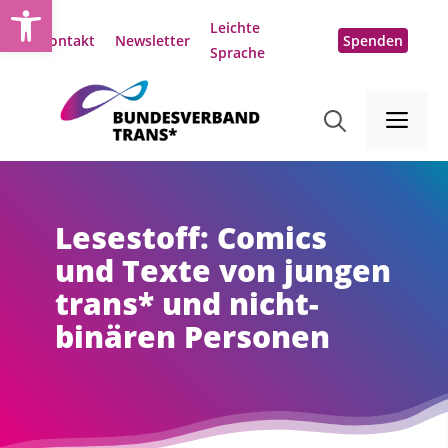
Open toolbar
Zum
Leichte
Inhalt
Kontakt
Newsletter
Spenden
Sprache
springen
Me
Lesestoff: Comics
und Texte von jungen
trans* und nicht-
binären Personen