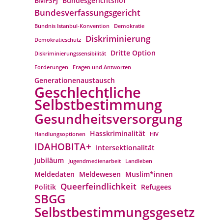
BMFSFJ
Bundesgerichtshof
Bundesverfassungs­gericht
Bündnis Istanbul-Konvention
Demokratie
Diskriminierung
Demokratieschutz
Dritte Option
Diskriminierungssensibilität
Forderungen
Fragen und Antworten
Generationenaustausch
Geschlechtliche
Selbstbestimmung
Gesundheitsversorgung
Hasskriminalität
Handlungsoptionen
HIV
IDAHOBITA+
Intersektionalität
Jubiläum
Jugendmedienarbeit
Landleben
Meldedaten
Meldewesen
Muslim*innen
Queerfeindlichkeit
Politik
Refugees
SBGG
Selbstbestimmungsgesetz