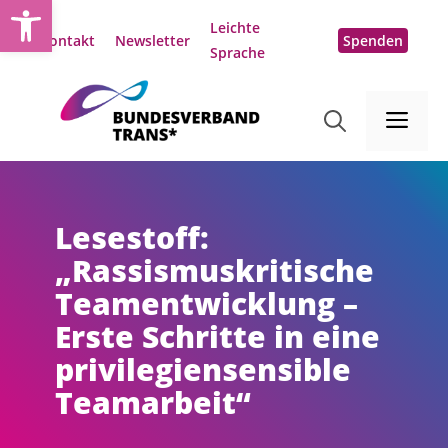
Open toolbar
Zum
Leichte
Inhalt
Kontakt
Newsletter
Spenden
Sprache
springen
Me
Lesestoff:
„Rassismuskritische
Teamentwicklung –
Erste Schritte in eine
privilegiensensible
Teamarbeit“