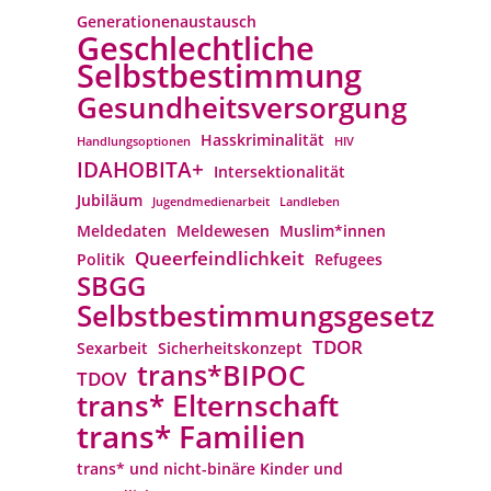
Generationenaustausch
Geschlechtliche
Selbstbestimmung
Gesundheitsversorgung
Hasskriminalität
Handlungsoptionen
HIV
IDAHOBITA+
Intersektionalität
Jubiläum
Jugendmedienarbeit
Landleben
Meldedaten
Meldewesen
Muslim*innen
Queerfeindlichkeit
Politik
Refugees
SBGG
Selbstbestimmungsgesetz
TDOR
Sexarbeit
Sicherheitskonzept
trans*BIPOC
TDOV
trans* Elternschaft
trans* Familien
trans* und nicht-binäre Kinder und