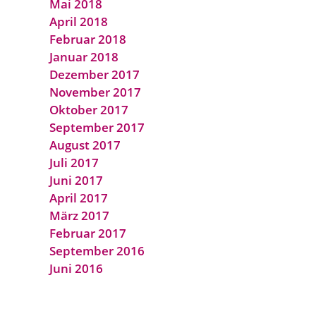
Mai 2018
April 2018
Februar 2018
Januar 2018
Dezember 2017
November 2017
Oktober 2017
September 2017
August 2017
Juli 2017
Juni 2017
April 2017
März 2017
Februar 2017
September 2016
Juni 2016