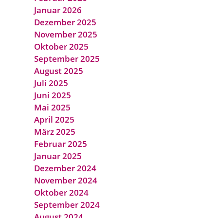
Januar 2026
Dezember 2025
November 2025
Oktober 2025
September 2025
August 2025
Juli 2025
Juni 2025
Mai 2025
April 2025
März 2025
Februar 2025
Januar 2025
Dezember 2024
November 2024
Oktober 2024
September 2024
August 2024