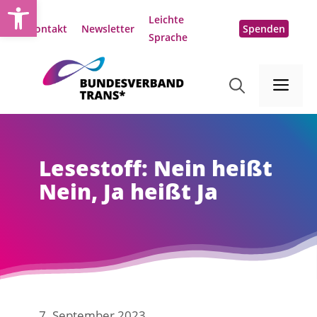
Open toolbar
Zum
Leichte
Inhalt
Kontakt
Newsletter
Spenden
Sprache
springen
Me
Lesestoff: Nein heißt
Nein, Ja heißt Ja
7. September 2023