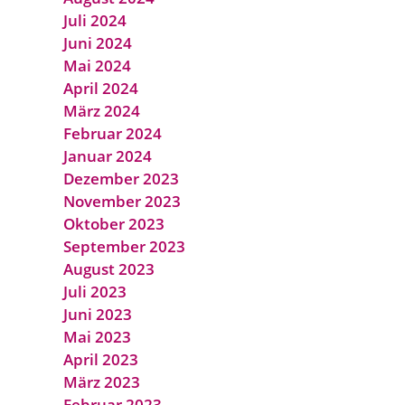
Juli 2024
Juni 2024
Mai 2024
April 2024
März 2024
Februar 2024
Januar 2024
Dezember 2023
November 2023
Oktober 2023
September 2023
August 2023
Juli 2023
Juni 2023
Mai 2023
April 2023
März 2023
Februar 2023