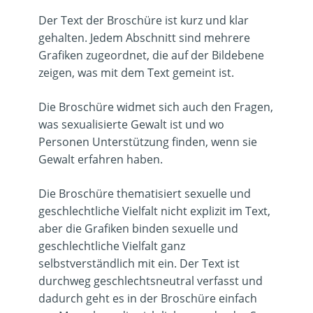
Der Text der Broschüre ist kurz und klar
gehalten. Jedem Abschnitt sind mehrere
Grafiken zugeordnet, die auf der Bildebene
zeigen, was mit dem Text gemeint ist.
Die Broschüre widmet sich auch den Fragen,
was sexualisierte Gewalt ist und wo
Personen Unterstützung finden, wenn sie
Gewalt erfahren haben.
Die Broschüre thematisiert sexuelle und
geschlechtliche Vielfalt nicht explizit im Text,
aber die Grafiken binden sexuelle und
geschlechtliche Vielfalt ganz
selbstverständlich mit ein. Der Text ist
durchweg geschlechtsneutral verfasst und
dadurch geht es in der Broschüre einfach