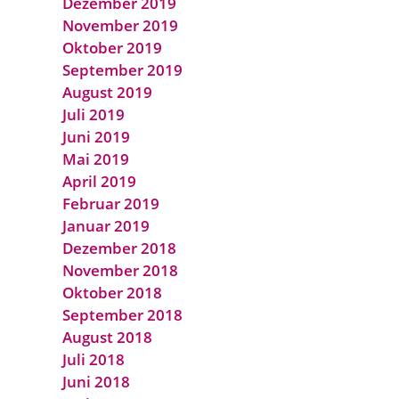
Dezember 2019
November 2019
Oktober 2019
September 2019
August 2019
Juli 2019
Juni 2019
Mai 2019
April 2019
Februar 2019
Januar 2019
Dezember 2018
November 2018
Oktober 2018
September 2018
August 2018
Juli 2018
Juni 2018