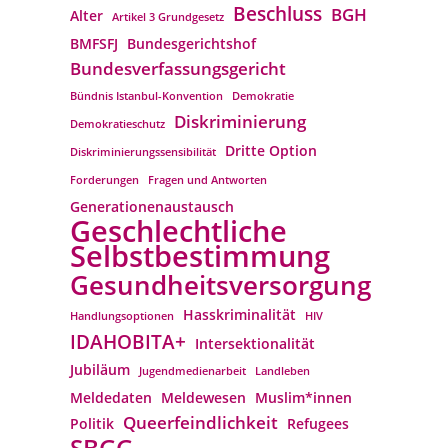
Beschluss
BGH
Alter
Artikel 3 Grundgesetz
BMFSFJ
Bundesgerichtshof
Bundesverfassungs­gericht
Bündnis Istanbul-Konvention
Demokratie
Diskriminierung
Demokratieschutz
Dritte Option
Diskriminierungssensibilität
Forderungen
Fragen und Antworten
Generationenaustausch
Geschlechtliche
Selbstbestimmung
Gesundheitsversorgung
Hasskriminalität
Handlungsoptionen
HIV
IDAHOBITA+
Intersektionalität
Jubiläum
Jugendmedienarbeit
Landleben
Meldedaten
Meldewesen
Muslim*innen
Queerfeindlichkeit
Politik
Refugees
SBGG