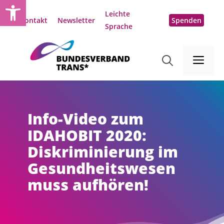
Open toolbar
Zum
Leichte
Inhalt
Kontakt
Newsletter
Spenden
Sprache
springen
Me
Info-Video zum
IDAHOBIT 2020:
Diskriminierung im
Gesundheitswesen
muss aufhören!