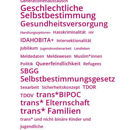
Generationenaustausch
Geschlechtliche
Selbstbestimmung
Gesundheitsversorgung
Hasskriminalität
Handlungsoptionen
HIV
IDAHOBITA+
Intersektionalität
Jubiläum
Jugendmedienarbeit
Landleben
Meldedaten
Meldewesen
Muslim*innen
Queerfeindlichkeit
Politik
Refugees
SBGG
Selbstbestimmungsgesetz
TDOR
Sexarbeit
Sicherheitskonzept
trans*BIPOC
TDOV
trans* Elternschaft
trans* Familien
trans* und nicht-binäre Kinder und
Jugendliche