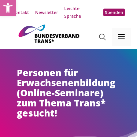
Open toolbar
Zum
Leichte
Inhalt
Kontakt
Newsletter
Spenden
Sprache
springen
Me
Personen für
Erwachsenenbildung
(Online-Seminare)
zum Thema Trans*
gesucht!