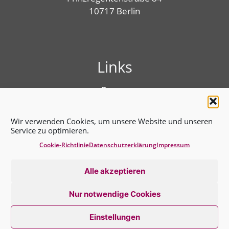
10717 Berlin
Links
Presse
Linktree
Impressum
Wir verwenden Cookies, um unsere Website und unseren
Benutzungshinweise
Service zu optimieren.
Erklärung zur Barrierefreiheit
Cookie-Richtlinie
Datenschutz­erklärung
Impressum
Cookie-Richtlinie (EU)
Datenschutz­erklärung
Alle akzeptieren
Nur notwendige Cookies
Einstellungen
2026 © BVT*