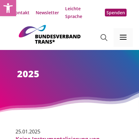
Open toolbar
Zum
Leichte
Inhalt
Kontakt
Newsletter
Spenden
Sprache
springen
Me
2025
25.01.2025
Keine Instrumentalisierung von