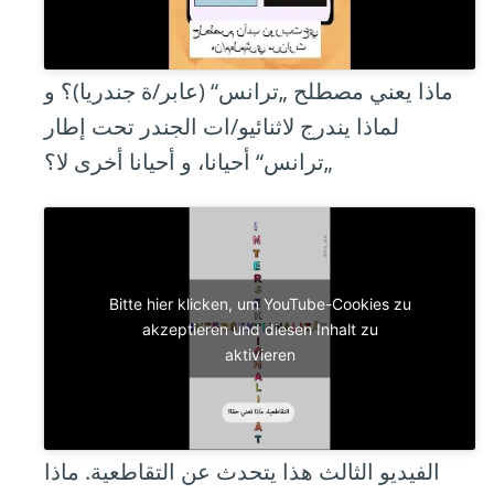
ماذا يعني مصطلح „ترانس“ (عابر/ة جندريا)؟ و
لماذا يندرج لاثنائيو/ات الجندر تحت إطار
„ترانس“ أحيانا، و أحيانا أخرى لا؟
Bitte hier klicken, um YouTube-Cookies zu
akzeptieren und diesen Inhalt zu
aktivieren
الفيديو الثالث هذا يتحدث عن التقاطعية. ماذا