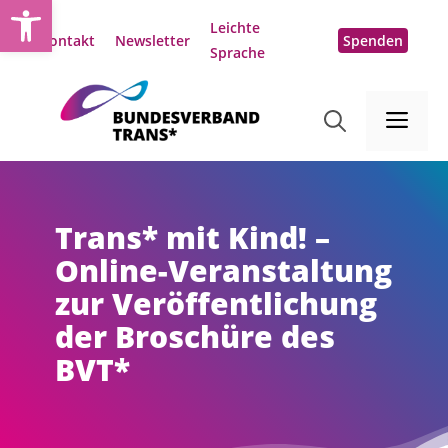
Open toolbar
Zum
Leichte
Inhalt
Kontakt
Newsletter
Spenden
Sprache
springen
Me
Trans* mit Kind! –
Online-Veranstaltung
zur Veröffentlichung
der Broschüre des
BVT*