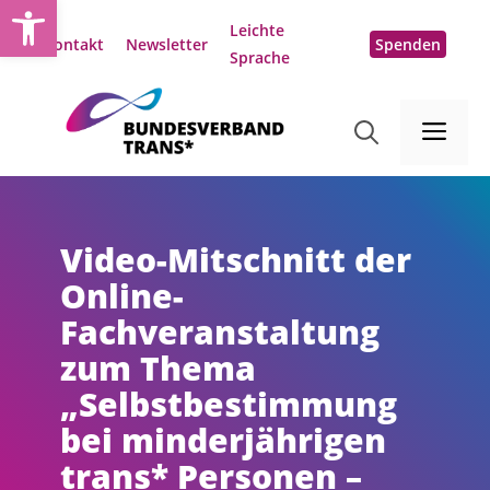
Open toolbar
Zum
Leichte
Inhalt
Kontakt
Newsletter
Spenden
Sprache
springen
Me
Video-Mitschnitt der
Online-
Fachveranstaltung
zum Thema
„Selbstbestimmung
bei minderjährigen
trans* Personen –