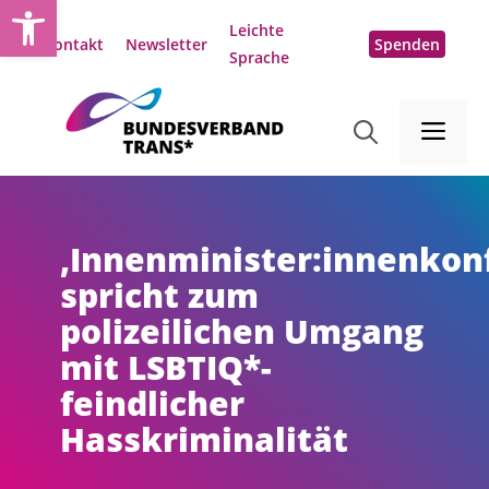
Open toolbar
Zum
Leichte
Inhalt
Kontakt
Newsletter
Spenden
Sprache
springen
Me
‚Innenminister:innenkon
spricht zum
polizeilichen Umgang
mit LSBTIQ*-
feindlicher
Hasskriminalität