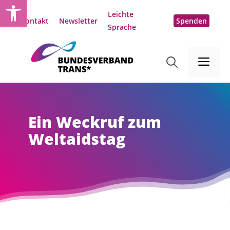
Open toolbar
Zum
Leichte
Inhalt
Kontakt
Newsletter
Spenden
Sprache
springen
Me
Ein Weckruf zum
Weltaidstag