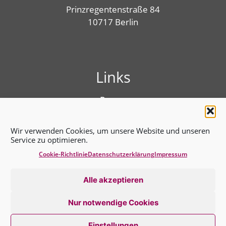
Prinzregentenstraße 84
10717 Berlin
Links
Presse
Linktree
Impressum
Wir verwenden Cookies, um unsere Website und unseren
Benutzungshinweise
Service zu optimieren.
Erklärung zur Barrierefreiheit
Cookie-Richtlinie
Datenschutz­erklärung
Impressum
Cookie-Richtlinie (EU)
Datenschutz­erklärung
Alle akzeptieren
Nur notwendige Cookies
Einstellungen