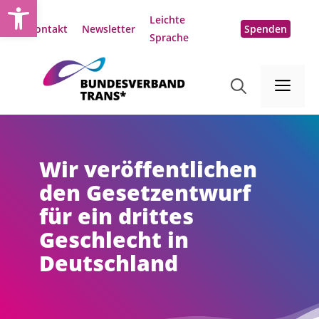
Open toolbar
Zum
Leichte
Inhalt
Kontakt
Newsletter
Spenden
Sprache
springen
Me
Wir veröffentlichen
den Gesetzentwurf
für ein drittes
Geschlecht in
Deutschland