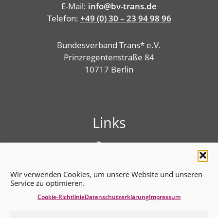
E-Mail:
info@bv-trans.de
Telefon:
+49 (0) 30 – 23 94 98 96
Bundesverband Trans* e.V.
Prinzregentenstraße 84
10717 Berlin
Links
Presse
Linktree
Impressum
Wir verwenden Cookies, um unsere Website und unseren
Benutzungshinweise
Service zu optimieren.
Erklärung zur Barrierefreiheit
Cookie-Richtlinie
Datenschutz­erklärung
Impressum
Cookie-Richtlinie (EU)
Datenschutz­erklärung