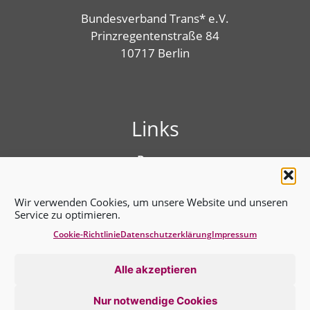
Bundesverband Trans* e.V.
Prinzregentenstraße 84
10717 Berlin
Links
Presse
Linktree
Impressum
Wir verwenden Cookies, um unsere Website und unseren
Benutzungshinweise
Service zu optimieren.
Erklärung zur Barrierefreiheit
Cookie-Richtlinie
Datenschutz­erklärung
Impressum
Cookie-Richtlinie (EU)
Datenschutz­erklärung
Alle akzeptieren
Nur notwendige Cookies