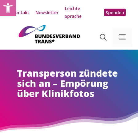
Open toolbar
Zum
Leichte
Inhalt
Kontakt
Newsletter
Spenden
Sprache
springen
Me
Transperson zündete
sich an – Empörung
über Klinikfotos