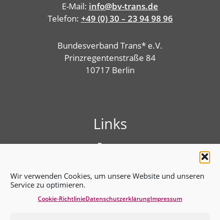
E-Mail:
info@bv-trans.de
Telefon:
+49 (0) 30 – 23 94 98 96
Bundesverband Trans* e.V.
Prinzregentenstraße 84
10717 Berlin
Links
Presse
Linktree
Impressum
Wir verwenden Cookies, um unsere Website und unseren
Benutzungshinweise
Service zu optimieren.
Erklärung zur Barrierefreiheit
Cookie-Richtlinie
Datenschutz­erklärung
Impressum
Cookie-Richtlinie (EU)
Datenschutz­erklärung