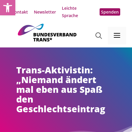
Open toolbar
Zum
Leichte
Inhalt
Kontakt
Newsletter
Spenden
Sprache
springen
Me
Trans-Aktivistin:
„Niemand ändert
mal eben aus Spaß
den
Geschlechtseintrag