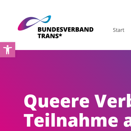
Zum
Inhalt
springen
Start
Open toolbar
Queere Ver
Teilnahme 