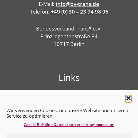
E-Mail:
info@bv-trans.de
Telefon:
+49 (0) 30 – 23 94 98 96
Bundesverband Trans* e.V.
Prinzregentenstraße 84
10717 Berlin
Links
Presse
Linktree
Impressum
Wir verwenden Cookies, um unsere Website und unseren
Benutzungshinweise
Service zu optimieren.
Erklärung zur Barrierefreiheit
Cookie-Richtlinie
Datenschutz­erklärung
Impressum
Cookie-Richtlinie (EU)
Datenschutz­erklärung