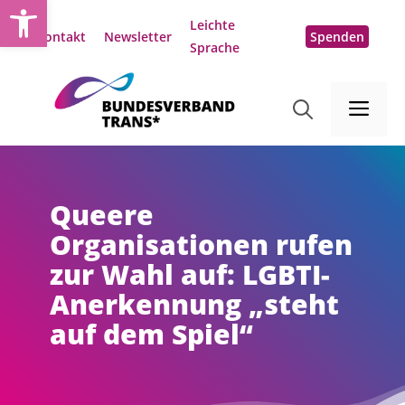
Open toolbar
Zum
Leichte
Inhalt
Kontakt
Newsletter
Spenden
Sprache
springen
Me
Queere
Organisationen rufen
zur Wahl auf: LGBTI-
Anerkennung „steht
auf dem Spiel“